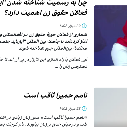
چرا به رسمیت شناخته شدن ‘آپار
فعالان حقوق زن اهمیت دارد؟
29 میزان 1402
شماری از فعالان حوزهٔ حقوق زن در افغانستان و 
آغاز کرده‌اند تا جامعه بین المللی "آپارتاید جن
محکمه‌ٔ بین‌المللی جرم شناخته شود.
این فعالان با راه اندازی این کارزار در پی آن اند
دسترسی زنان را ...
نامم حمیرا ثاقب است
28 میزان 1402
«نامم حمیرا ثاقب است» هنوز زنان زیادی در افغان
بلند و در میان جمع بر زبان بیاورند. نام کوچک بسی