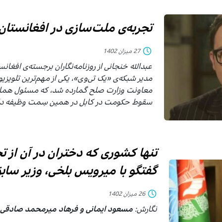
تجربه‌ی ملت‌سازی در افغانست
27 میزان 1402
عبدالله خنجانی از روزنامه‌نگاران برجسته‌ی افغا
مدیر شبکه‌ی «یک‌ تی‌وی»، یکی از مهم‌ترین تلویزی
معاونت وزارت صلح گمارده شد، که مسئول هماهنگ
سقوط حکومت در کابل در همین سِمت وظیفه د
تنها کشوری که دختران در آن از
گفتگو با میرویس بلخی، وزیر ساب
26 میزان 1402
نگارش:
مسعود ایمانی و فرهاد میرمحمد صادقی