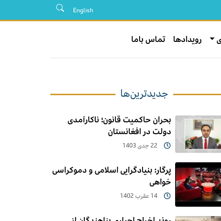
English
ی
رویدادها
تماس باما
جدیدترین‌ها
بحران حاکمیت قانون؛ ناکارآمدی
دولت در افغانستان
22 جدی 1403
پرگار: بنیادگرایی اسلامی و دموکراسی
خواهی
14 عقرب 1402
روند اخراج اجباری پناهندگان از